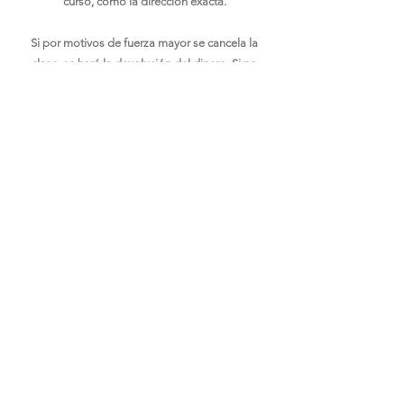
curso, como la dirección exacta.
Si por motivos de fuerza mayor se cancela la
clase, se hará la devolución del dinero. Si no
puedes asistir a la clase,
debes informar hasta el
miércoles 27 de octubre
.
Después de esta fecha,
sólo se devolverá el 10% del valor consignado.
hello.colombianfoodie@gmail.com
COPYRIGHT © 2026 COLOMBIAN
FOODIE
IMPRESSUM - POLÍTICA DE
PRIVACIDAD